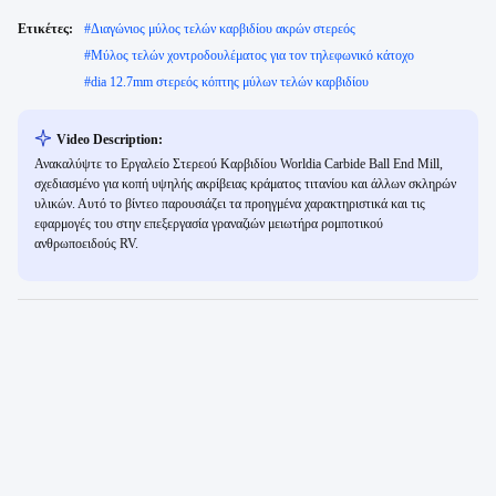
Ετικέτες:
#
Διαγώνιος μύλος τελών καρβιδίου ακρών στερεός
#
Μύλος τελών χοντροδουλέματος για τον τηλεφωνικό κάτοχο
#
dia 12.7mm στερεός κόπτης μύλων τελών καρβιδίου
Video Description:
Ανακαλύψτε το Εργαλείο Στερεού Καρβιδίου Worldia Carbide Ball End Mill,
σχεδιασμένο για κοπή υψηλής ακρίβειας κράματος τιτανίου και άλλων σκληρών
υλικών. Αυτό το βίντεο παρουσιάζει τα προηγμένα χαρακτηριστικά και τις
εφαρμογές του στην επεξεργασία γραναζιών μειωτήρα ρομποτικού
ανθρωποειδούς RV.